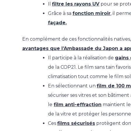
Il
filtre les rayons UV
pour se proté
Grâce à sa
fonction miroir
, il perm
façade.
En complément de ces fonctionnalités natives,
avantages que l’Ambassade du Japon a app
Il participe à la réalisation de
gains
de la COP21. Le film sans tain favori
climatisation tout comme le
film sol
En sélectionnant un
film de 100 m
sécuriser ses vitres et son bâtiment 
le
film anti-effraction
maintient le
de la vitre et protéger les personne
Ces
films sécurisés
protègent donc 