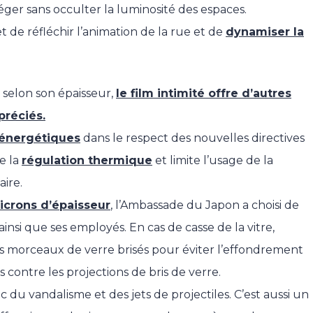
ger sans occulter la luminosité des espaces.
et de réfléchir l’animation de la rue et de
dynamiser la
 selon son épaisseur,
le film intimité offre d’autres
réciés.
 énergétiques
dans le respect des nouvelles directives
se la
régulation thermique
et limite l’usage de la
aire
.
icrons d’épaisseur
, l’Ambassade du Japon a choisi de
ainsi que ses employés. En cas de casse de la vitre,
s morceaux de verre brisés pour éviter l’effondrement
s contre les projections de bris de verre.
du vandalisme et des jets de projectiles. C’est aussi un