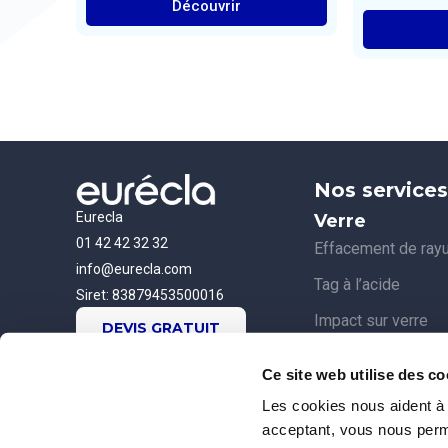
Découvrir
Nos services
Eurecla
Verre
01 42 42 32 32
Effacement de ray
info@eurecla.com
Tag à l’acide
Siret: 83879453500016
Impact sur verre
DEVIS GRATUIT
Dépollution de vitr
Ce site web utilise des co
Verre piqué, Eurécl
Les cookies nous aident à 
Remplacement de v
acceptant, vous nous perme