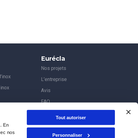
Eurécla
Nos projets
’inox
L’entreprise
’inox
Avis
FAQ
Blog
Tout autoriser
c. En
vec nos
Personnaliser