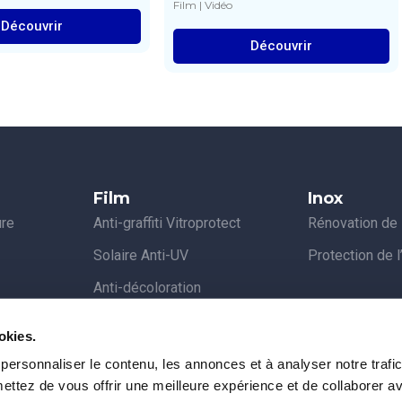
Film
|
Vidéo
Découvrir
Découvrir
Film
Inox
ure
Anti-graffiti Vitroprotect
Rénovation de l
Solaire Anti-UV
Protection de l
Anti-décoloration
age
Dépoli et personnalisé
okies.
ine
Covering de mobilier
personnaliser le contenu, les annonces et à analyser notre trafi
itrine
ttez de vous offrir une meilleure expérience et de collaborer a