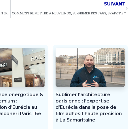
SUIVANT
COMMENT PERSONNALISER, APPORTER DE L’INTIMITÉ DANS UN OPEN SPACE ?
COMMENT REMETTRE À NEUF L’INOX, SUPPRIMER DES TAGS, GRAFFITIS ?
ce énergétique &
Sublimer l’architecture
emium :
parisienne : l’expertise
tion d’Eurécla au
d’Eurécla dans la pose de
alconeri Paris 16e
film adhésif haute précision
à La Samaritaine