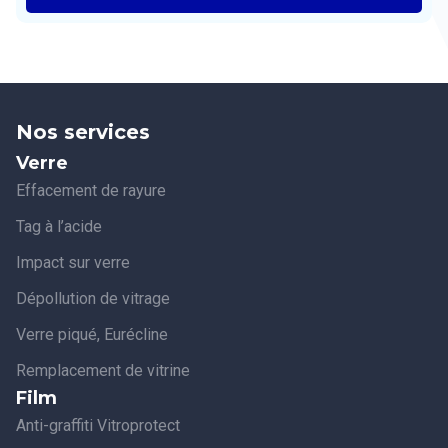
Nos services
Verre
Effacement de rayure
Tag à l’acide
Impact sur verre
Dépollution de vitrage
Verre piqué, Eurécline
Remplacement de vitrine
Film
Anti-graffiti Vitroprotect