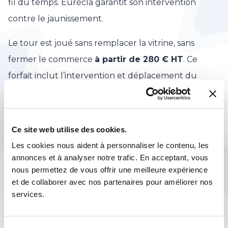
fil du temps. Eurécla garantit son intervention
contre le jaunissement.
Le tour est joué sans remplacer la vitrine, sans
fermer le commerce
à partir de 280 € HT
. Ce
forfait inclut l’intervention et déplacement du
technicien, la fourniture des matériaux, la garantie
anti-jaunissement.
Ce site web utilise des cookies.
Outre ces réparations d’impact, Eurécla
Les cookies nous aident à personnaliser le contenu, les
peut
reconstituer des angles en verre
comme
annonces et à analyser notre trafic. En acceptant, vous
l’entreprise l’a fait sur la canopée des Halles de
nous permettez de vous offrir une meilleure expérience
Paris. Pour en savoir plus,
http://bit.ly/1Vk2N5j
et de collaborer avec nos partenaires pour améliorer nos
services.
NB : savez-vous comment mesurer l’impact
d’une vitrine ?