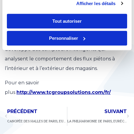
Afficher les détails
Aujourd’hui, il est possible de comptabiliser le
nombre de personnes qui passent devant une
Tout autoriser
vitrine grâce aux applications de Retail
Personnaliser
Intelligence® de la société T-Cuento. T-Cuento a
développé des compteurs intelligents qui
analysent le comportement des flux piétons à
l’intérieur et à l’extérieur des magasins.
Pour en savoir
plus
http://www.tcgroupsolutions.com/fr/
PRÉCÉDENT
SUIVANT
CANOPÉE DES HALLES DE PARIS, EURÉCLA EST LÀ POUR METTRE À NEUF LES VITRES RAYÉES ET GRIFFÉES GRÂCE À SA SOLUTION BREVETÉE DE VITROGOMMAGE®
LA PHILHARMONIE DE PARIS, EURÉCLA Y ÉTAIT POUR POSER UN FILM RETARDATAIRE D’EFFRACTION