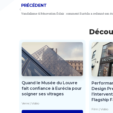
PRÉCÉDENT
Découv
Quand le Musée du Louvre
Performan
fait confiance à Eurécla pour
Design Pr
soigner ses vitrages
l’interven
Flagship F
Verre
|
Vidéo
Film
|
Vidéo