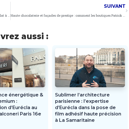
SUIVANT
Vandalisme & Rénovation Éclair : comment Eurécla a redonné son éclat à la vitrine du Printemps Haussmann
Haute chocolaterie et façades de prestige : comment les boutiques Patrick Roger relèvent les défis du vandalisme et du soleil
rez aussi :
ce énergétique &
Sublimer l’architecture
emium :
parisienne : l’expertise
tion d’Eurécla au
d’Eurécla dans la pose de
alconeri Paris 16e
film adhésif haute précision
à La Samaritaine