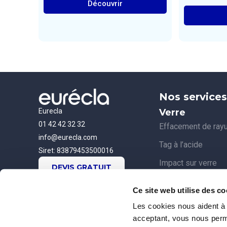
Découvrir
Nos services
Eurecla
Verre
01 42 42 32 32
Effacement de ray
info@eurecla.com
Tag à l’acide
Siret: 83879453500016
Impact sur verre
DEVIS GRATUIT
Dépollution de vitr
Ce site web utilise des co
Verre piqué, Eurécl
Les cookies nous aident à 
Remplacement de v
acceptant, vous nous perme