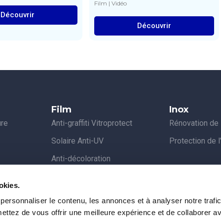
Film
|
Vidéo
Découvrir
Découvrir
Film
Inox
ure
Anti-graffiti Vitroprotect
Rénovation de l
Solaire Anti-UV
Protection de l
Anti-décoloration
age
Dépoli et personnalisé
okies.
ine
Covering de mobilier
personnaliser le contenu, les annonces et à analyser notre trafi
itrine
ttez de vous offrir une meilleure expérience et de collaborer a