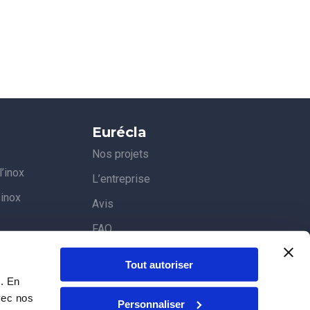
Eurécla
Nos projets
’inox
L’entreprise
’inox
Avis
FAQ
Blog
Tout autoriser
c. En
vec nos
Personnaliser