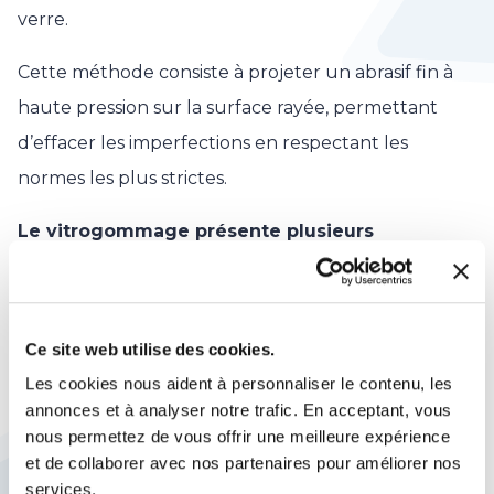
verre.
Cette méthode consiste à projeter un abrasif fin à
haute pression sur la surface rayée, permettant
d’effacer les imperfections en respectant les
normes les plus strictes.
Le vitrogommage présente plusieurs
avantages clés :
Résultats impeccables : il redonne éclat
et clarté aux vitrages en éliminant
Ce site web utilise des cookies.
complètement les rayures.
Les cookies nous aident à personnaliser le contenu, les
Sans déformation optique : notre
annonces et à analyser notre trafic. En acceptant, vous
nous permettez de vous offrir une meilleure expérience
expertise garantit une restauration sans
et de collaborer avec nos partenaires pour améliorer nos
altération de la transparence du verre.
services.