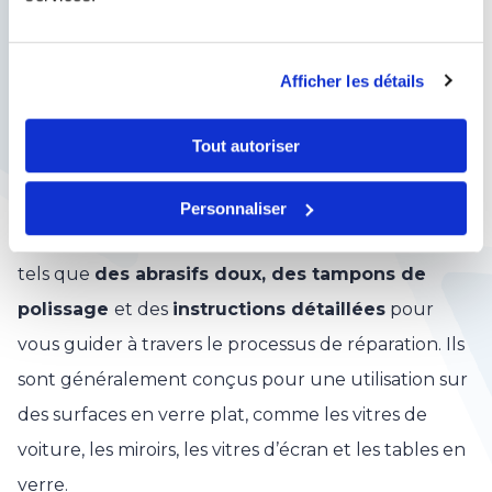
éliminer les rayures et à restaurer l’aspect d’origine
du verre. Si vous êtes confronté à des rayures sur
une surface en verre, l’utilisation d’un kit de
Afficher les détails
réparation de rayures peut être une option
Tout autoriser
pratique et économique.
Les kits de réparation de rayures sur verre sont
Personnaliser
généralement composés de plusieurs éléments,
tels que
des abrasifs doux, des tampons de
polissage
et des
instructions détaillées
pour
vous guider à travers le processus de réparation. Ils
sont généralement conçus pour une utilisation sur
des surfaces en verre plat, comme les vitres de
voiture, les miroirs, les vitres d’écran et les tables en
verre.