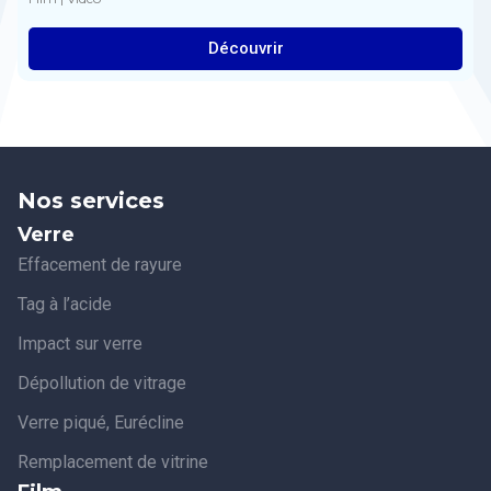
Découvrir
Nos services
Verre
Effacement de rayure
Tag à l’acide
Impact sur verre
Dépollution de vitrage
Verre piqué, Eurécline
Remplacement de vitrine