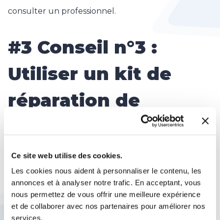
consulter un professionnel.
#3 Conseil n°3 :
Utiliser un kit de
réparation de
rayures sur verre
Ce site web utilise des cookies.
Les rayures sur les surfaces en verre peuvent être
Les cookies nous aident à personnaliser le contenu, les
très disgracieuses et affecter l’apparence globale
annonces et à analyser notre trafic. En acceptant, vous
de l’objet. Heureusement, il existe des kits de
nous permettez de vous offrir une meilleure expérience
et de collaborer avec nos partenaires pour améliorer nos
réparation de rayures sur verre qui peuvent aider à
services.