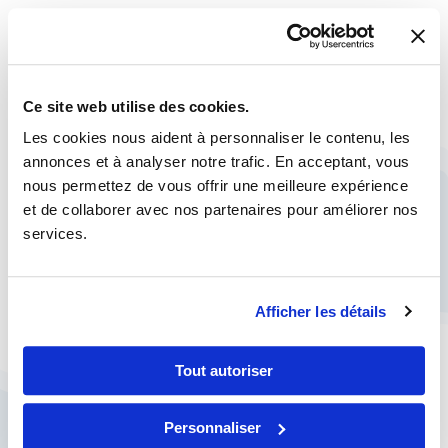
ou des vernis composés de polyuréthane qui
forment un écran protecteur efficace. Leur
utilisation protège en permanence la façade pour
Ce site web utilise des cookies.
lutter contre tous les types de dégradation. En cas
Les cookies nous aident à personnaliser le contenu, les
de graffitis, le nettoyage est beaucoup plus rapide,
annonces et à analyser notre trafic. En acceptant, vous
moins onéreux et moins agressifs pour les façades.
nous permettez de vous offrir une meilleure expérience
et de collaborer avec nos partenaires pour améliorer nos
Pourquoi choisir Eurécla ?
services.
MICROMANIA a choisi Eurécla pour plusieurs
raisons :
Afficher les détails
Interventions sur la France entière : C’est
Tout autoriser
un élément important quand une
enseigne gère en propre ses magasins.
Personnaliser
Eurécla est donc le seul interlocuteur