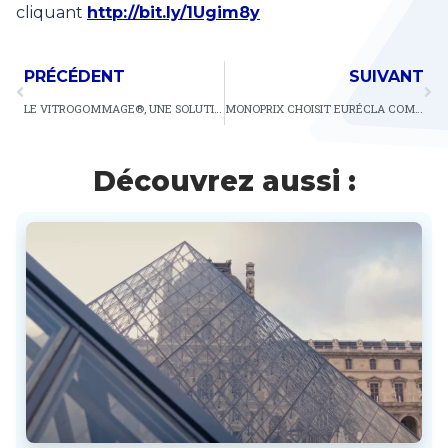
cliquant
http://bit.ly/1Ugim8y
PRÉCÉDENT
SUIVANT
LE VITROGOMMAGE®, UNE SOLUTION ÉCO-RESPONSABLE POUR LES VITRES RAYÉES, GRIFFÉES
MONOPRIX CHOISIT EURÉCLA COMME INTERVENANT UNIQUE POUR NETTOYER ET PROTÉGER SES VITRINES
Découvrez aussi :